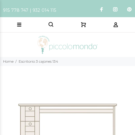
915 778 747 | 932 014 115
Home
Escritorio 3 cajones 134