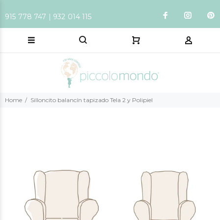
915 778 747 | 932 014 115
Home
Silloncito balancín tapizado Tela 2 y Polipiel